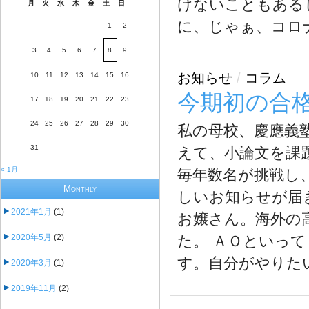
けないこともある
月
火
水
木
金
土
日
に、じゃぁ、コロナ
1
2
3
4
5
6
7
8
9
お知らせ
/
コラム
10
11
12
13
14
15
16
今期初の合
17
18
19
20
21
22
23
24
25
26
27
28
29
30
私の母校、慶應義
31
えて、小論文を課
« 1月
毎年数名が挑戦し
Monthly
しいお知らせが届
2021年1月
(1)
お嬢さん。海外の
2020年5月
(2)
た。 ＡＯといっ
す。自分がやりたい 
2020年3月
(1)
2019年11月
(2)